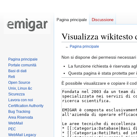
Pagina principale
Discussione
Visualizza wikitesto 
←
Pagina principale
Jump
Jump
Non si dispone dei permessi necessari 
Pagina principale
to
to
Portale comunità
La funzione richiesta è riservata a
navigation
search
Basi di dati
Questa pagina è stata protetta per 
Reti
Open Source
È possibile visualizzare e copiare il co
Unix, Linux &c
Sicurezza
Lavora con noi
Certification Authority
Bug Tracking
Area Riservata
WebMail
PEC
WebMail Legacy